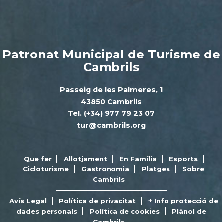
Patronat Municipal de Turisme de
Cambrils
Passeig de les Palmeres, 1
43850 Cambrils
Tel. (+34) 977 79 23 07
tur@cambrils.org
Que fer
Allotjament
En Família
Esports
Cicloturisme
Gastronomia
Platges
Sobre
Cambrils
Avís Legal
Política de privacitat
+ Info protecció de
dades personals
Política de cookies
Plànol de
Cambrils