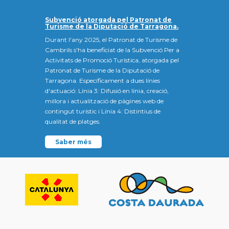
Subvenció atorgada pel Patronat de
Turisme de la Diputació de Tarragona.
Durant l'any 2025, el Patronat de Turisme de
Cambrils s'ha beneficiat de la Subvenció Per a
Activitats de Promoció Turística, atorgada pel
Patronat de Turisme de la Diputació de
Tarragona. Específicament a dues línies
d'actuació: Línia 3: Difusió en línia, creació,
millora i actualització de pàgines web de
contingut turístic i Línia 4: Distintius de
qualitat de platges.
Saber més