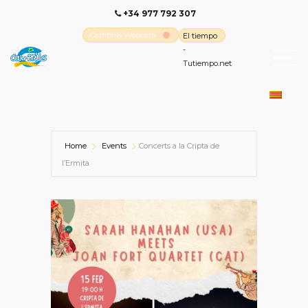
+34 977 792 307
Cambrils Webcam
El tiempo
-
Tutiempo.net
Home
Events
Concerts a la Cripta de
l’Ermita