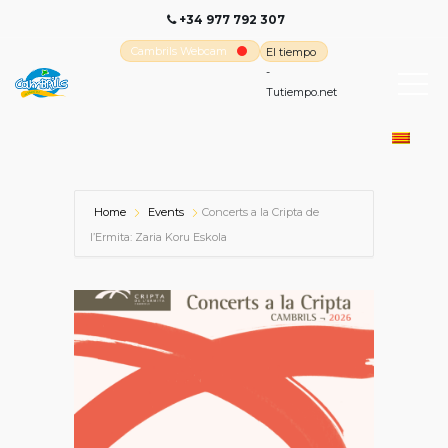
+34 977 792 307
Cambrils Webcam
El tiempo
-
Tutiempo.net
Home
Events
Concerts a la Cripta de
l’Ermita: Zaria Koru Eskola