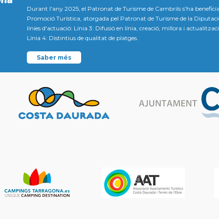
Durant l'any 2025, el Patronat de Turisme de Cambrils s'ha beneficia
Promoció Turística, atorgada pel Patronat de Turisme de la Diputac
línies d'actuació: Línia 3: Difusió en línia, creació, millora i actualitz
Línia 4: Distintius de qualitat de platges.
Saber més