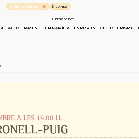
Cambrils Webcam
El tiempo
-
Tutiempo.net
ER
ALLOTJAMENT
EN FAMÍLIA
ESPORTS
CICLOTURISME
g