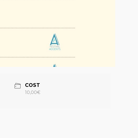
COST
10,00€