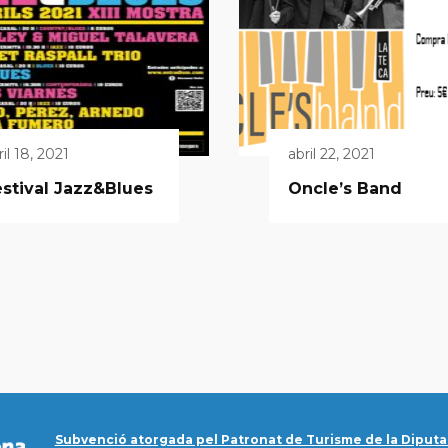
ril 18, 2021
abril 22, 2021
stival Jazz&Blues
Oncle’s Band
Subvenció atorgada pel Patronat de Turisme de la Diputa