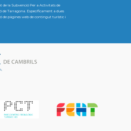
t de la Subvenció Per a Activitats de
ió de Tarragona. Específicament a dues
ació de pàgines web de contingut turístic i