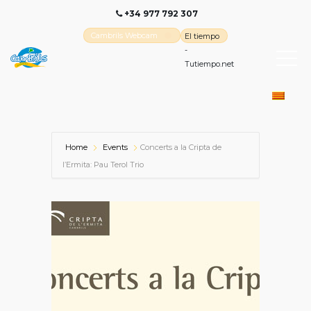
+34 977 792 307
Cambrils Webcam
El tiempo
-
Tutiempo.net
Home
Events
Concerts a la Cripta de
l’Ermita: Pau Terol Trio