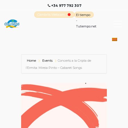
+34 977 792 307
Cambrils Webcam
El tiempo
-
Tutiempo.net
Home
Events
Concerts a la Cripta de
l’Ermita: Mireia Pinto – Cabaret Songs