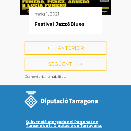
maig 1, 2021
Festival Jazz&Blues
ANTERIOR
SEGÜENT
Comentaris no habilitats
Subvenció atorgada pel Patronat de
Turisme de la Diputació de Tarragona.