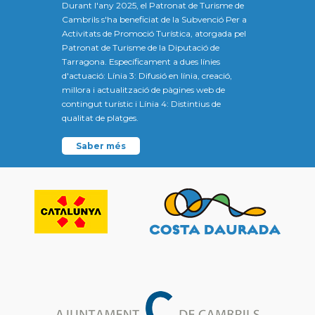
Durant l'any 2025, el Patronat de Turisme de
Cambrils s'ha beneficiat de la Subvenció Per a
Activitats de Promoció Turística, atorgada pel
Patronat de Turisme de la Diputació de
Tarragona. Específicament a dues línies
d'actuació: Línia 3: Difusió en línia, creació,
millora i actualització de pàgines web de
contingut turístic i Línia 4: Distintius de
qualitat de platges.
Saber més