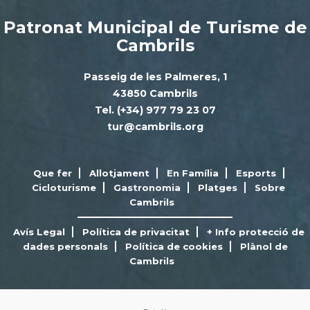
Patronat Municipal de Turisme de
Cambrils
Passeig de les Palmeres, 1
43850 Cambrils
Tel. (+34) 977 79 23 07
tur@cambrils.org
Que fer
Allotjament
En Família
Esports
Cicloturisme
Gastronomia
Platges
Sobre
Cambrils
Avís Legal
Política de privacitat
+ Info protecció de
dades personals
Política de cookies
Plànol de
Cambrils