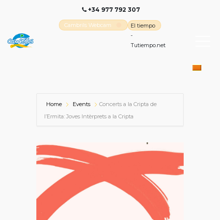
+34 977 792 307
Cambrils Webcam
El tiempo
-
Tutiempo.net
Home
Events
Concerts a la Cripta de
l’Ermita: Joves Intèrprets a la Cripta