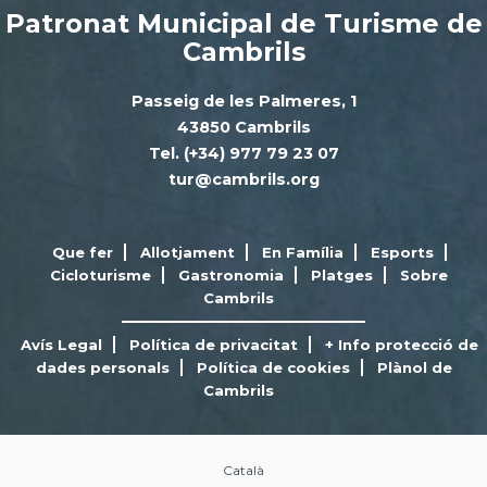
Patronat Municipal de Turisme de
Cambrils
Passeig de les Palmeres, 1
43850 Cambrils
Tel. (+34) 977 79 23 07
tur@cambrils.org
Que fer
Allotjament
En Família
Esports
Cicloturisme
Gastronomia
Platges
Sobre
Cambrils
Avís Legal
Política de privacitat
+ Info protecció de
dades personals
Política de cookies
Plànol de
Cambrils
Català