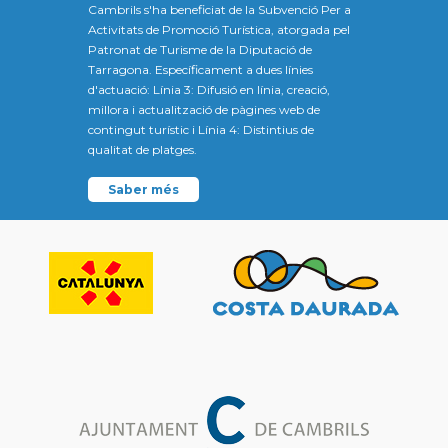
Cambrils s'ha beneficiat de la Subvenció Per a
Activitats de Promoció Turística, atorgada pel
Patronat de Turisme de la Diputació de
Tarragona. Específicament a dues línies
d'actuació: Línia 3: Difusió en línia, creació,
millora i actualització de pàgines web de
contingut turístic i Línia 4: Distintius de
qualitat de platges.
Saber més