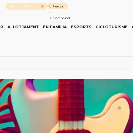
Cambrils Webcam
El tiempo
-
Tutiempo.net
ER
ALLOTJAMENT
EN FAMÍLIA
ESPORTS
CICLOTURISME