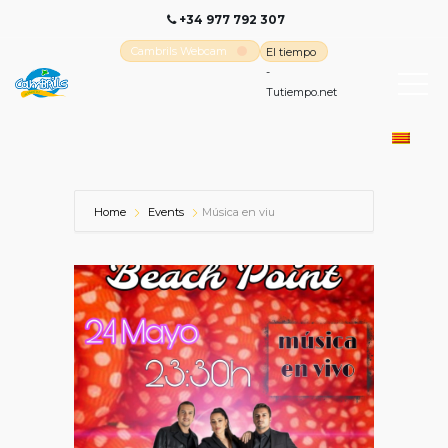
+34 977 792 307
Cambrils Webcam
El tiempo
-
Tutiempo.net
Home
Events
Música en viu