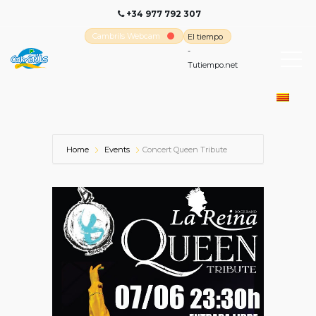
+34 977 792 307
Cambrils Webcam
El tiempo
-
Tutiempo.net
Home
Events
Concert Queen Tribute