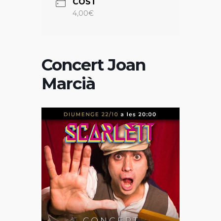
COST
4,00€
Concert Joan
Marcià