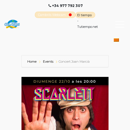
+34 977 792 307
Cambrils Webcam
El tiempo
-
Tutiempo.net
Home
Events
Concert Joan Marcià