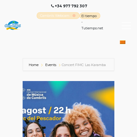
+34 977 792 307
Cambrils Webcam
El tiempo
-
Tutiempo.net
Home
Events
Concert FIMC: Las Karamba