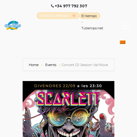
+34 977 792 307
Cambrils Webcam
El tiempo
-
Tutiempo.net
Home
Events
Concert DJ Session Val’Nlove