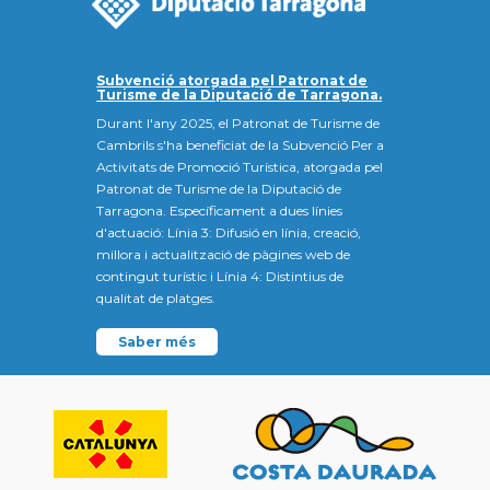
Subvenció atorgada pel Patronat de
Turisme de la Diputació de Tarragona.
Durant l'any 2025, el Patronat de Turisme de
Cambrils s'ha beneficiat de la Subvenció Per a
Activitats de Promoció Turística, atorgada pel
Patronat de Turisme de la Diputació de
Tarragona. Específicament a dues línies
d'actuació: Línia 3: Difusió en línia, creació,
millora i actualització de pàgines web de
contingut turístic i Línia 4: Distintius de
qualitat de platges.
Saber més