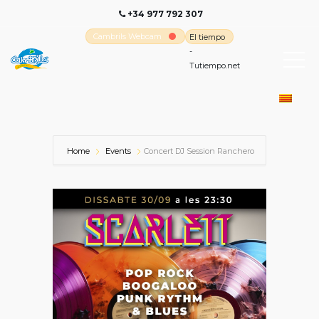
+34 977 792 307
Cambrils Webcam
El tiempo
-
Tutiempo.net
Home
Events
Concert DJ Session Ranchero