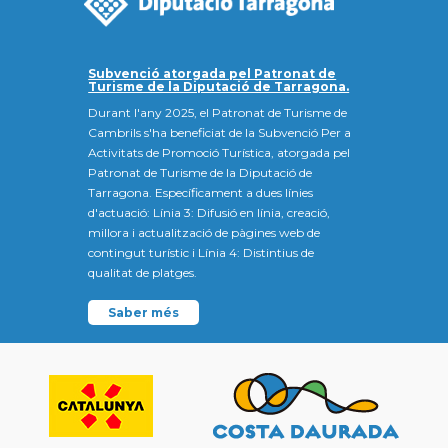
Subvenció atorgada pel Patronat de
Turisme de la Diputació de Tarragona.
Durant l'any 2025, el Patronat de Turisme de
Cambrils s'ha beneficiat de la Subvenció Per a
Activitats de Promoció Turística, atorgada pel
Patronat de Turisme de la Diputació de
Tarragona. Específicament a dues línies
d'actuació: Línia 3: Difusió en línia, creació,
millora i actualització de pàgines web de
contingut turístic i Línia 4: Distintius de
qualitat de platges.
Saber més