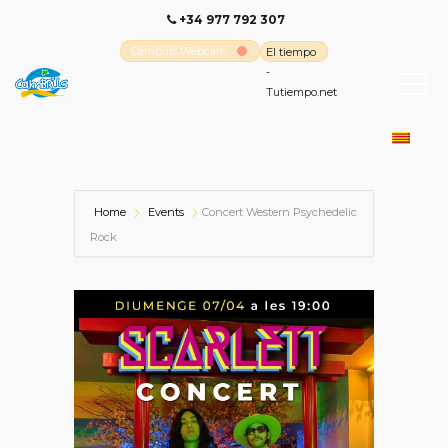
+34 977 792 307
Cambrils Webcam
El tiempo
-
Tutiempo.net
Home
Events
Concert Western Psychedelic
Rock