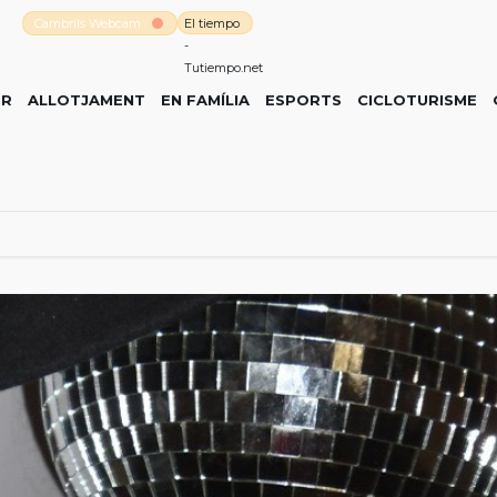
Cambrils Webcam
El tiempo
-
Tutiempo.net
ER
ALLOTJAMENT
EN FAMÍLIA
ESPORTS
CICLOTURISME