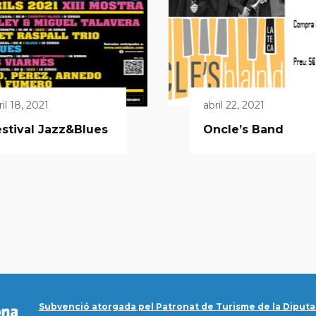
ril 18, 2021
abril 22, 2021
stival Jazz&Blues
Oncle’s Band
Subvenció atorgada pel Patronat de Turisme de la Diputa