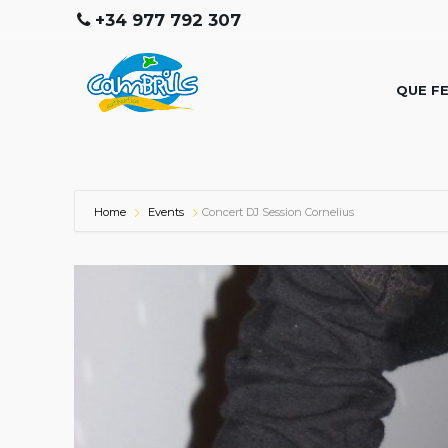
+34 977 792 307
QUE F
Home
Events
Concert DJ Session Cornelius