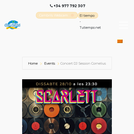
+34 977 792 307
Cambrils Webcam
El tiempo
-
Tutiempo.net
Home
Events
Concert DJ Session Cornelius