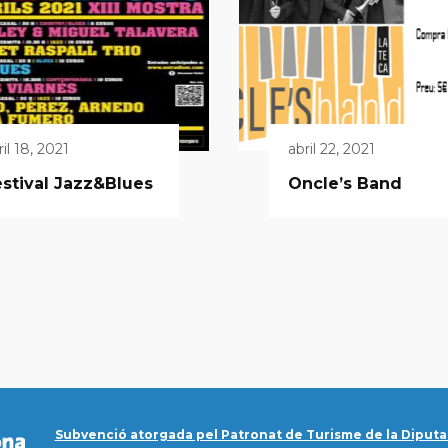
ril 18, 2021
abril 22, 2021
stival Jazz&Blues
Oncle’s Band
Subvenció atorgada pel Patronat de Turisme de la Diputa