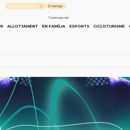
Cambrils Webcam
El tiempo
-
Tutiempo.net
ER
ALLOTJAMENT
EN FAMÍLIA
ESPORTS
CICLOTURISME