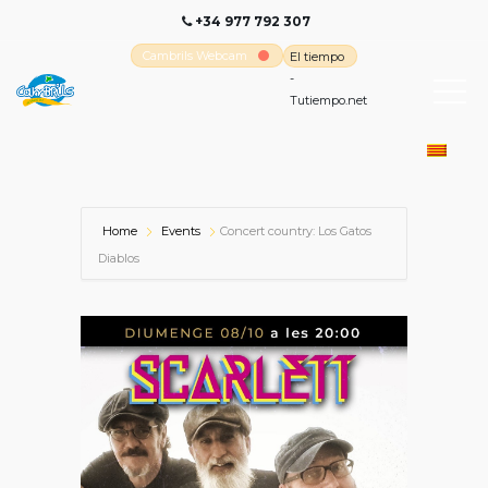
+34 977 792 307
Cambrils Webcam
El tiempo
-
Tutiempo.net
Home
Events
Concert country: Los Gatos
Diablos