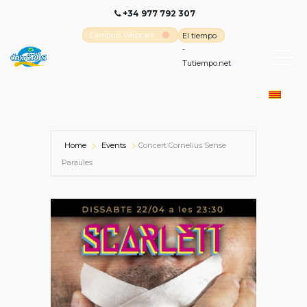
+34 977 792 307
Cambrils Webcam
El tiempo
-
Tutiempo.net
Home
Events
Concert Cornelius Sense
Paraules