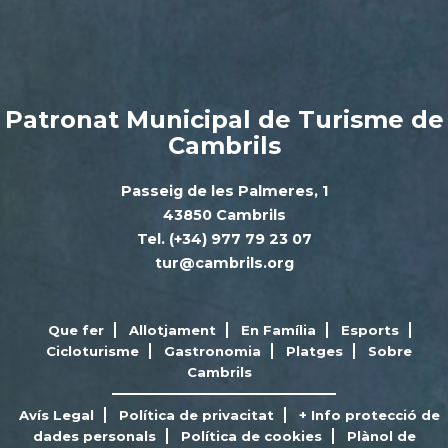
Patronat Municipal de Turisme de
Cambrils
Passeig de les Palmeres, 1
43850 Cambrils
Tel. (+34) 977 79 23 07
tur@cambrils.org
Que fer
Allotjament
En Família
Esports
Cicloturisme
Gastronomia
Platges
Sobre
Cambrils
Avís Legal
Política de privacitat
+ Info protecció de
dades personals
Política de cookies
Plànol de