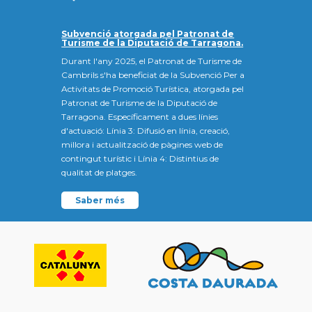
Subvenció atorgada pel Patronat de
Turisme de la Diputació de Tarragona.
Durant l'any 2025, el Patronat de Turisme de
Cambrils s'ha beneficiat de la Subvenció Per a
Activitats de Promoció Turística, atorgada pel
Patronat de Turisme de la Diputació de
Tarragona. Específicament a dues línies
d'actuació: Línia 3: Difusió en línia, creació,
millora i actualització de pàgines web de
contingut turístic i Línia 4: Distintius de
qualitat de platges.
Saber més