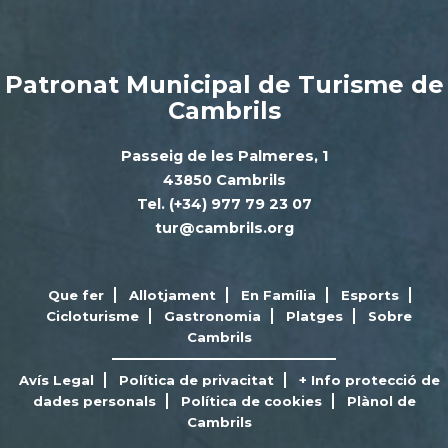
Patronat Municipal de Turisme de
Cambrils
Passeig de les Palmeres, 1
43850 Cambrils
Tel. (+34) 977 79 23 07
tur@cambrils.org
Que fer
Allotjament
En Família
Esports
Cicloturisme
Gastronomia
Platges
Sobre
Cambrils
Avís Legal
Política de privacitat
+ Info protecció de
dades personals
Política de cookies
Plànol de
Cambrils