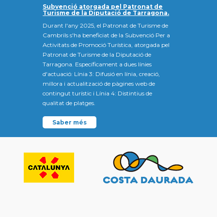
Subvenció atorgada pel Patronat de
Turisme de la Diputació de Tarragona.
Durant l'any 2025, el Patronat de Turisme de
Cambrils s'ha beneficiat de la Subvenció Per a
Activitats de Promoció Turística, atorgada pel
Patronat de Turisme de la Diputació de
Tarragona. Específicament a dues línies
d'actuació: Línia 3: Difusió en línia, creació,
millora i actualització de pàgines web de
contingut turístic i Línia 4: Distintius de
qualitat de platges.
Saber més