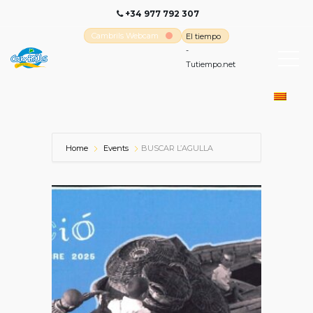
+34 977 792 307
Cambrils Webcam
El tiempo
-
Tutiempo.net
Home
Events
BUSCAR L’AGULLA