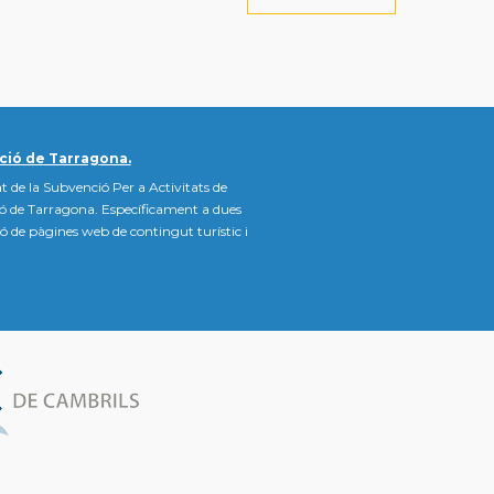
ció de Tarragona.
t de la Subvenció Per a Activitats de
ió de Tarragona. Específicament a dues
ació de pàgines web de contingut turístic i