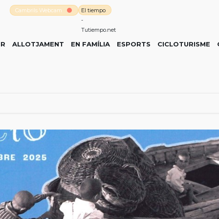
Cambrils Webcam
El tiempo
-
Tutiempo.net
ER
ALLOTJAMENT
EN FAMÍLIA
ESPORTS
CICLOTURISME