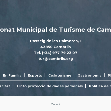
onat Municipal de Turisme de Cam
Passeig de les Palmeres, 1
43850 Cambrils
Tel. (+34) 977 79 23 07
tur@cambrils.org
En Família
Esports
Cicloturisme
Gastronomia
P
acitat
+ Info protecció de dades personals
Política de 
Català