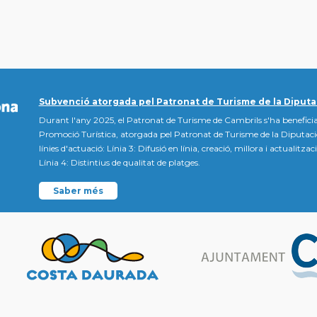
Subvenció atorgada pel Patronat de Turisme de la Diputa
Durant l'any 2025, el Patronat de Turisme de Cambrils s'ha beneficia
Promoció Turística, atorgada pel Patronat de Turisme de la Diputac
línies d'actuació: Línia 3: Difusió en línia, creació, millora i actualitz
Línia 4: Distintius de qualitat de platges.
Saber més