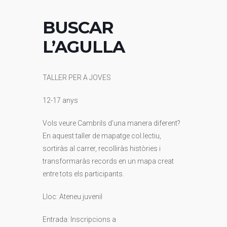
BUSCAR
L’AGULLA
TALLER PER A JOVES
12-17 anys
Vols veure Cambrils d’una manera diferent?
En aquest taller de mapatge col.lectiu,
sortiràs al carrer, recolliràs històries i
transformaràs records en un mapa creat
entre tots els participants.
Lloc: Ateneu juvenil
Entrada: Inscripcions a