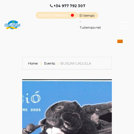
+34 977 792 307
Cambrils Webcam
El tiempo
-
Tutiempo.net
Home
Events
BUSCAR L’AGULLA