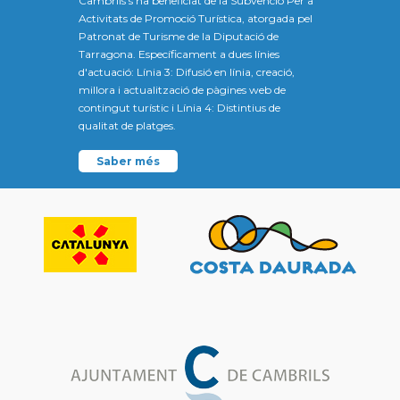
Cambrils s'ha beneficiat de la Subvenció Per a
Activitats de Promoció Turística, atorgada pel
Patronat de Turisme de la Diputació de
Tarragona. Específicament a dues línies
d'actuació: Línia 3: Difusió en línia, creació,
millora i actualització de pàgines web de
contingut turístic i Línia 4: Distintius de
qualitat de platges.
Saber més