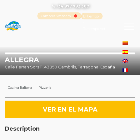
+34 977 792 307
Cambrils Webcam
El tiempo
-
Tutiempo.net
ALLEGRA
Calle Ferran Sors 11, 43850 Cambrils, Tarragona, España
Cocina Italiana
Pizzeria
VER EN EL MAPA
Description