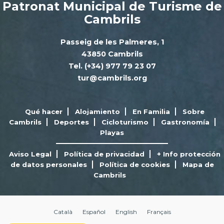
Patronat Municipal de Turisme de
Cambrils
Passeig de les Palmeres, 1
43850 Cambrils
Tel. (+34) 977 79 23 07
tur@cambrils.org
Qué hacer
Alojamiento
En Familia
Sobre
Cambrils
Deportes
Cicloturismo
Gastronomía
Playas
Aviso Legal
Política de privacidad
+ Info protección
de datos personales
Política de cookies
Mapa de
Cambrils
Català
Español
English
Français