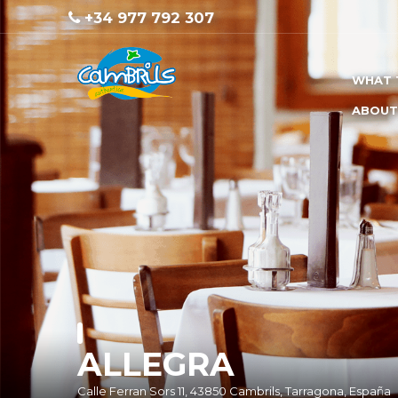
+34 977 792 307
WHAT 
ABOUT
ALLEGRA
Calle Ferran Sors 11, 43850 Cambrils, Tarragona, España