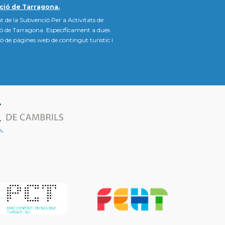
ció de Tarragona.
t de la Subvenció Per a Activitats de
ió de Tarragona. Específicament a dues
ació de pàgines web de contingut turístic i