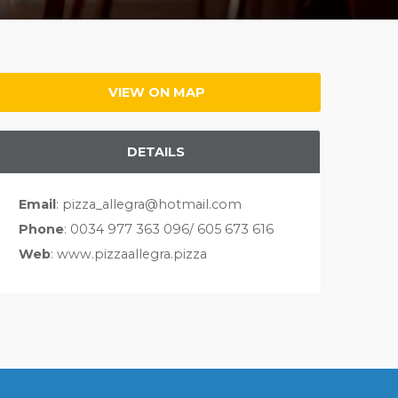
VIEW ON MAP
DETAILS
Email
: pizza_allegra@hotmail.com
Phone
: 0034 977 363 096/ 605 673 616
Web
: www.pizzaallegra.pizza