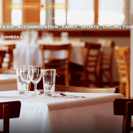
Cambrils Webcam
El tiempo
-
Tutiempo.net
TO DO
ACCOMMODATION
FAMILY
SPORTS
CYCLING TOU
 CAMBRILS