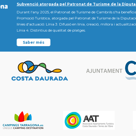
Subvenció atorgada pel Patronat de Turisme de la Diputa
Durant l'any 2025, el Patronat de Turisme de Cambrils s'ha beneficia
Promoció Turística, atorgada pel Patronat de Turisme de la Diputac
línies d'actuació: Línia 3: Difusió en línia, creació, millora i actualitz
Línia 4: Distintius de qualitat de platges.
Saber més