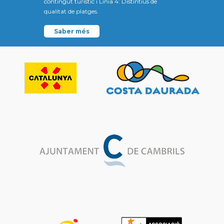
contingut turístic i Línia 4: Distintius de
qualitat de platges.
Saber més