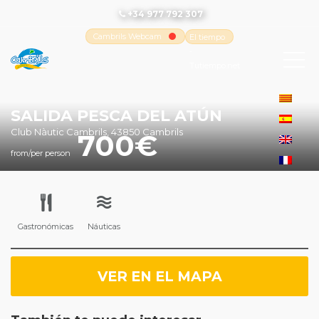
+34 977 792 307
Cambrils Webcam
El tiempo
-
Tutiempo.net
SALIDA PESCA DEL ATÚN
Club Nàutic Cambrils, 43850 Cambrils
700
from/per person
Gastronómicas
Náuticas
VER EN EL MAPA