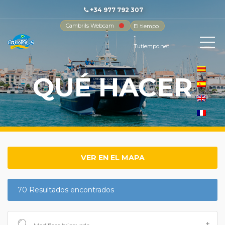
+34 977 792 307
Cambrils Webcam
El tiempo
-
Tutiempo.net
QUÉ HACER
VER EN EL MAPA
70 Resultados encontrados