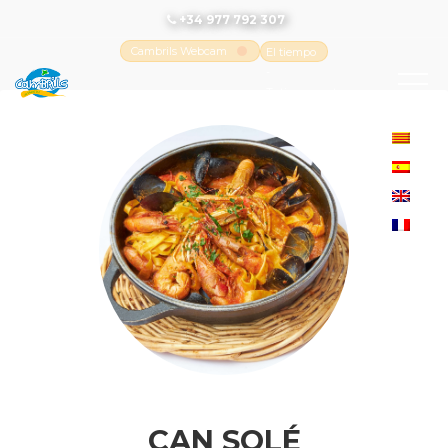
+34 977 792 307
Cambrils Webcam
El tiempo
-
Tutiempo.net
CAN SOLÉ