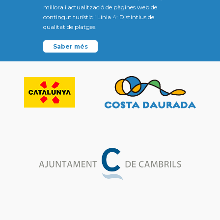
millora i actualització de pàgines web de
contingut turístic i Línia 4: Distintius de
qualitat de platges.
Saber més