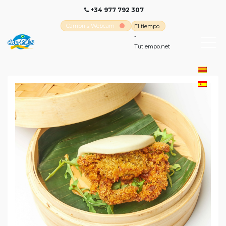
+34 977 792 307
Cambrils Webcam
El tiempo
-
Tutiempo.net