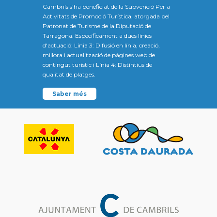
Cambrils s'ha beneficiat de la Subvenció Per a
Activitats de Promoció Turística, atorgada pel
Patronat de Turisme de la Diputació de
Tarragona. Específicament a dues línies
d'actuació: Línia 3: Difusió en línia, creació,
millora i actualització de pàgines web de
contingut turístic i Línia 4: Distintius de
qualitat de platges.
Saber més