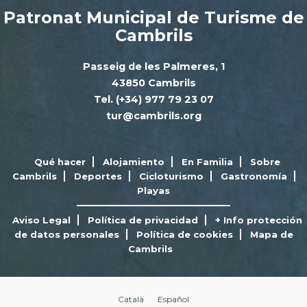
Patronat Municipal de Turisme de
Cambrils
Passeig de les Palmeres, 1
43850 Cambrils
Tel. (+34) 977 79 23 07
tur@cambrils.org
Qué hacer
Alojamiento
En Familia
Sobre
Cambrils
Deportes
Cicloturismo
Gastronomía
Playas
Aviso Legal
Política de privacidad
+ Info protección
de datos personales
Política de cookies
Mapa de
Cambrils
Català
Español