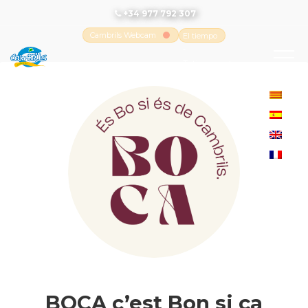
+34 977 792 307
Cambrils Webcam
El tiempo
-
Tutiempo.net
BOCA c’est Bon si ça