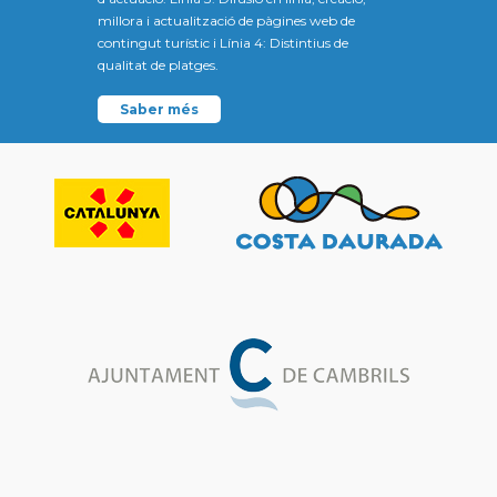
millora i actualització de pàgines web de
contingut turístic i Línia 4: Distintius de
qualitat de platges.
Saber més