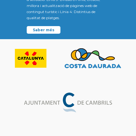
millora i actualització de pàgines web de
contingut turístic i Línia 4: Distintius de
qualitat de platges.
Saber més