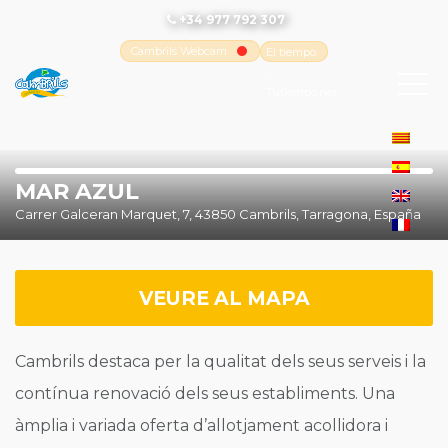
+34 977 792 307
Cambrils Webcam
El tiempo
-
Tutiempo.net
MAR AZUL
Carrer Galceran Marquet, 7, 43850 Cambrils, Tarragona, España
VEURE AL MAPA
Cambrils destaca per la qualitat dels seus serveis i la
contínua renovació dels seus establiments. Una
àmplia i variada oferta d’allotjament acollidora i