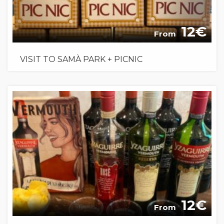
12
From
VISIT TO SAMÀ PARK + PICNIC
12
From