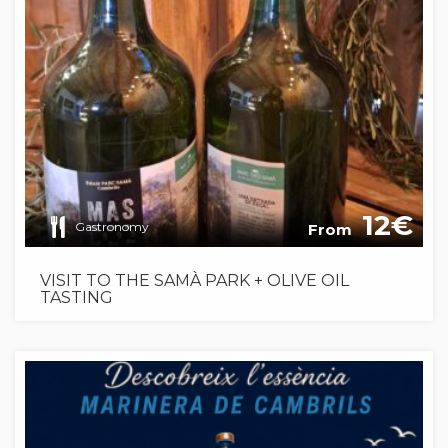
12
Gastronomy
From
VISIT TO THE SAMÀ PARK + OLIVE OIL
TASTING