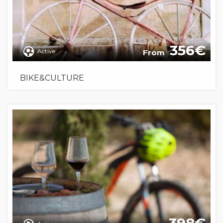
356
Active
From
BIKE&CULTURE