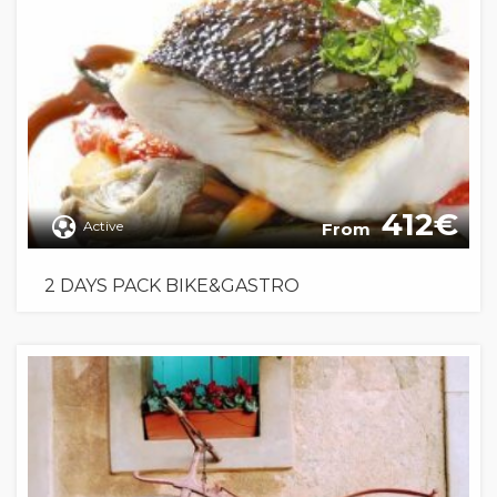
412
Active
From
2 DAYS PACK BIKE&GASTRO