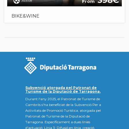
398
Active
From
BIKE&WINE
Subvenció atorgada pel Patronat de
Turisme de la Diputació de Tarragona.
Durant l'any 2025, el Patronat de Turisme de
Cambrils s'ha beneficiat de la Subvenció Per a
Activitats de Promoció Turística, atorgada pel
Patronat de Turisme de la Diputació de
Tarragona. Específicament a dues línies
d'actuació: Línia 3: Difusió en línia, creació,