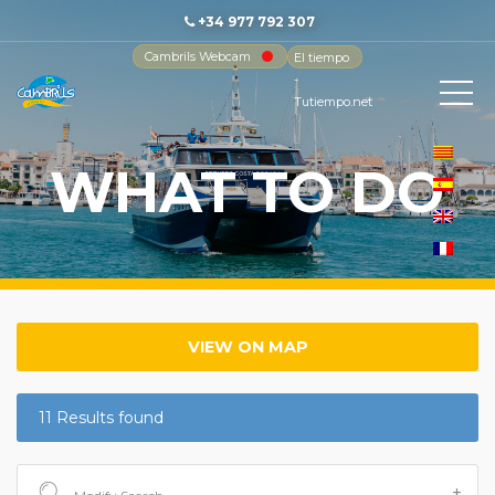
+34 977 792 307
Cambrils Webcam
El tiempo
-
Tutiempo.net
WHAT TO DO
VIEW ON MAP
11 Results found