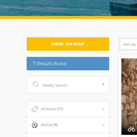
VIEW ON MAP
7 Results found
Modify Search
All tours
(127)
Active
(16)