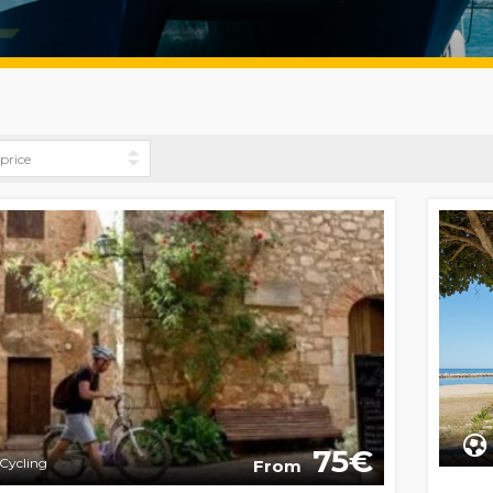
75
Cycling
From