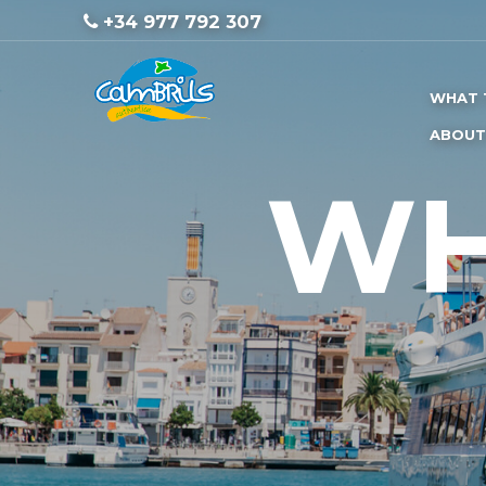
+34 977 792 307
WHAT 
ABOUT
WH