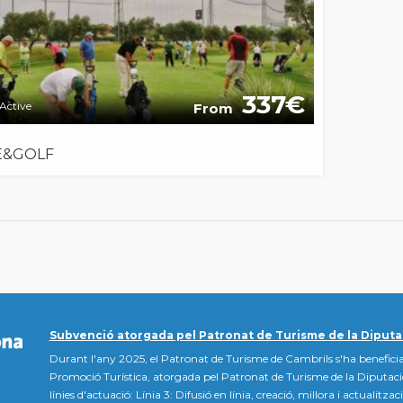
337
Active
From
E&GOLF
Subvenció atorgada pel Patronat de Turisme de la Diputa
Durant l'any 2025, el Patronat de Turisme de Cambrils s'ha beneficia
Promoció Turística, atorgada pel Patronat de Turisme de la Diputac
línies d'actuació: Línia 3: Difusió en línia, creació, millora i actualitz