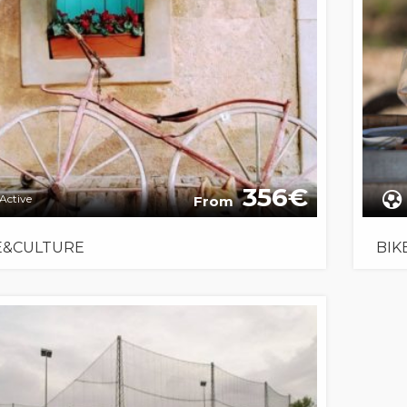
356
Active
From
E&CULTURE
BIK