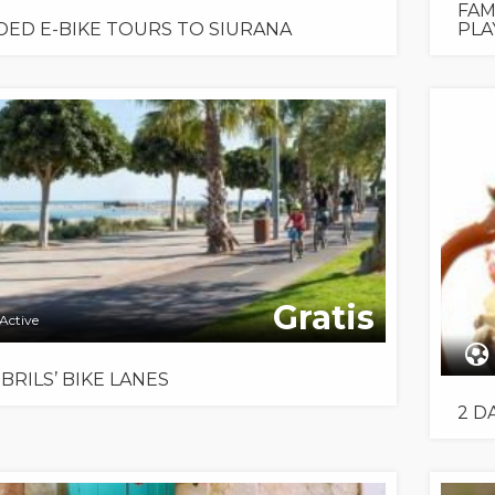
FAM
DED E-BIKE TOURS TO SIURANA
PL
Gratis
Active
BRILS’ BIKE LANES
2 D