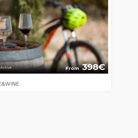
398
Active
From
E&WINE