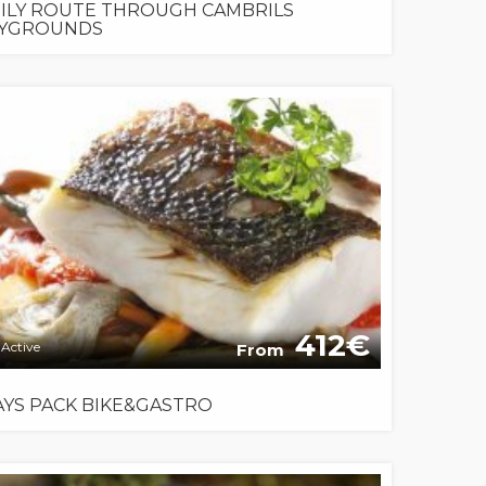
ILY ROUTE THROUGH CAMBRILS
AYGROUNDS
412
Active
From
AYS PACK BIKE&GASTRO