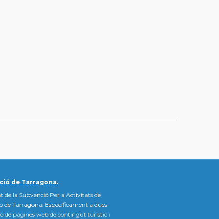
ció de Tarragona.
t de la Subvenció Per a Activitats de
ió de Tarragona. Específicament a dues
ació de pàgines web de contingut turístic i