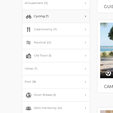
Amusement
(12)
GUI
Cycling
(7)
Gastronomy
(11)
Nautical
(22)
Old Town
(5)
Other
(7)
Port
(18)
CAM
Short Breaks
(5)
With the family
(24)