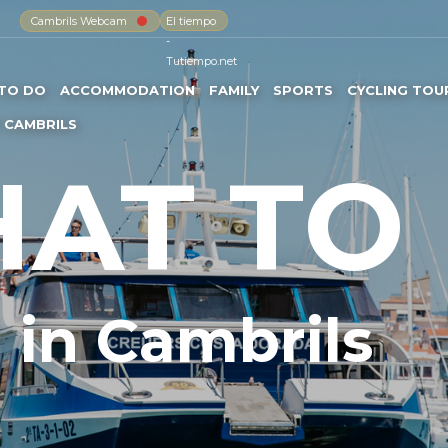
Cambrils Webcam
El tiempo
-
Tutiempo.net
TO DO
ACCOMMODATION
FAMILY
SPORTS
CYCLING TOU
 CAMBRILS
AT TO
in Cambrils