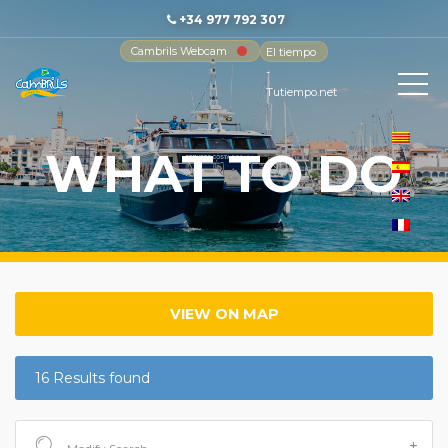
+34 977 792 307
Cambrils Webcam
El tiempo
-
Tutiempo.net
WHAT TO DO
VIEW ON MAP
16 Results found