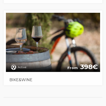
398
Active
From
BIKE&WINE