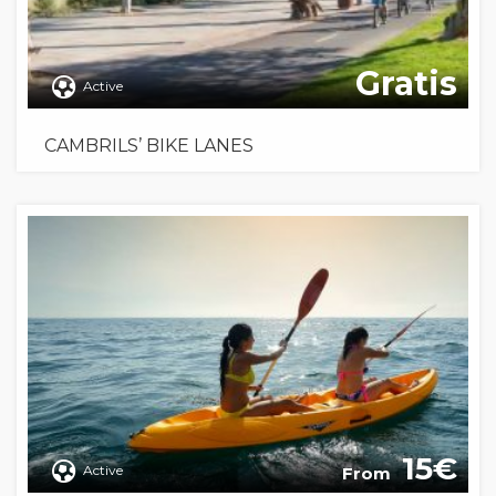
Gratis
Active
CAMBRILS’ BIKE LANES
15
Active
From