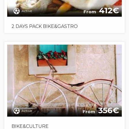
412
Active
From
2 DAYS PACK BIKE&GASTRO
356
Active
From
BIKE&CULTURE