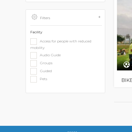
Filters
Facility
Access for people with reduced
mobility
Audio Guide
Groups
Guided
Pets
BIK