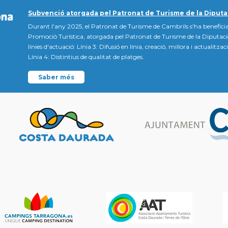
Subvenció atorgada pel Patronat de Turisme de la Diputa
Durant l'any 2025, el Patronat de Turisme de Cambrils s'ha beneficia
Promoció Turística, atorgada pel Patronat de Turisme de la Diputac
línies d'actuació: Línia 3: Difusió en línia, creació, millora i actualitz
Línia 4: Distintius de qualitat de platges.
Saber més