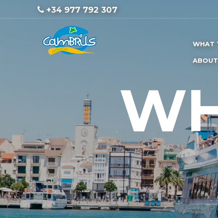
+34 977 792 307
WHAT 
ABOUT
WH