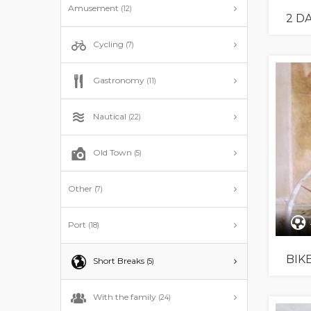
Amusement
(12)
2 D
Cycling
(7)
Gastronomy
(11)
Nautical
(22)
Old Town
(5)
Other
(7)
Port
(18)
BIK
Short Breaks
(5)
With the family
(24)