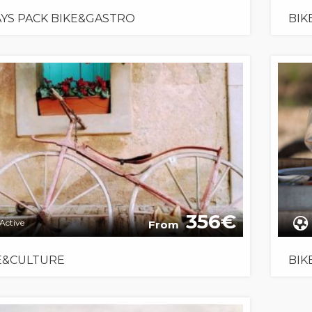
AYS PACK BIKE&GASTRO
BIK
356
Active
From
E&CULTURE
BIK