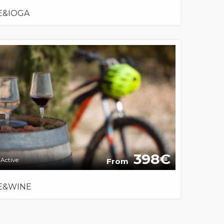
E&IOGA
398
Active
From
E&WINE