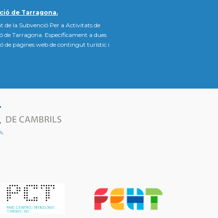
ció de Tarragona.
t de la Subvenció Per a Activitats de
ió de Tarragona. Específicament a dues
ació de pàgines web de contingut turístic i