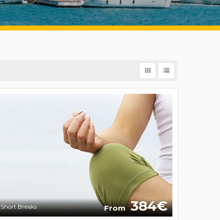
384
Short Breaks
From