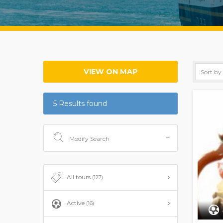
VIEW ON MAP
5 Results found
Modify Search
All tours
(127)
Active
(16)