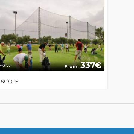
337
Active
From
E&GOLF