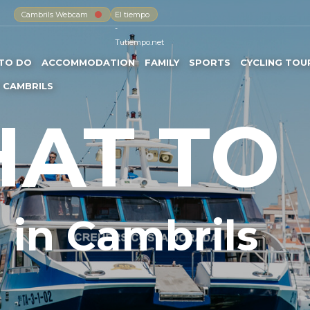
Cambrils Webcam
El tiempo
-
Tutiempo.net
TO DO
ACCOMMODATION
FAMILY
SPORTS
CYCLING TOU
 CAMBRILS
AT TO
in Cambrils