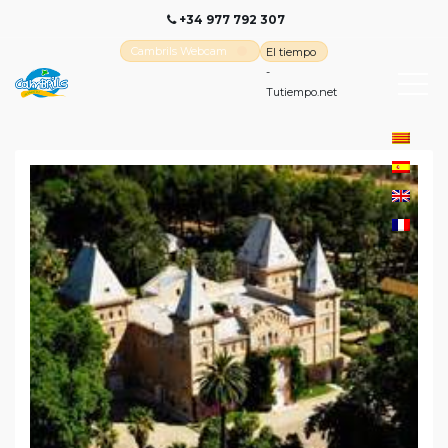
+34 977 792 307
Cambrils Webcam
El tiempo
-
Tutiempo.net