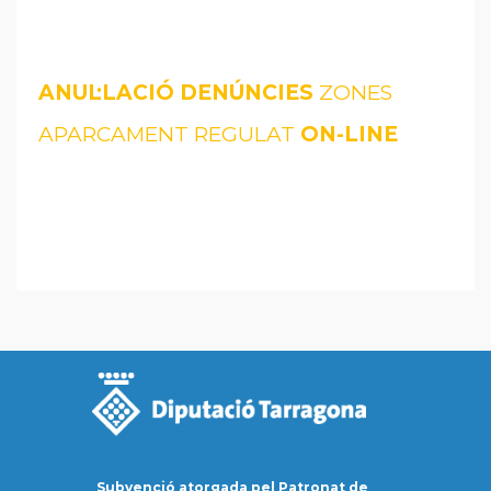
ANUL·LACIÓ DENÚNCIES
ZONES
APARCAMENT REGULAT
ON-LINE
Subvenció atorgada pel Patronat de