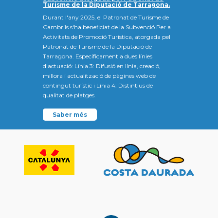
Turisme de la Diputació de Tarragona.
Durant l'any 2025, el Patronat de Turisme de
Cambrils s'ha beneficiat de la Subvenció Per a
Activitats de Promoció Turística, atorgada pel
Patronat de Turisme de la Diputació de
Tarragona. Específicament a dues línies
d'actuació: Línia 3: Difusió en línia, creació,
millora i actualització de pàgines web de
contingut turístic i Línia 4: Distintius de
qualitat de platges.
Saber més