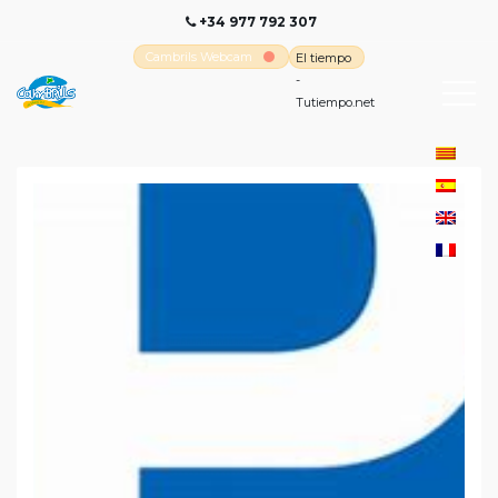
+34 977 792 307
Cambrils Webcam
El tiempo
-
Tutiempo.net