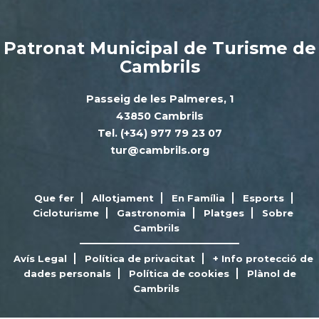
Patronat Municipal de Turisme de
Cambrils
Passeig de les Palmeres, 1
43850 Cambrils
Tel. (+34) 977 79 23 07
tur@cambrils.org
Que fer
Allotjament
En Família
Esports
Cicloturisme
Gastronomia
Platges
Sobre
Cambrils
Avís Legal
Política de privacitat
+ Info protecció de
dades personals
Política de cookies
Plànol de
Cambrils