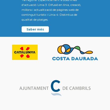
d'actuació: Línia 3: Difusió en línia, creació,
millora i actualització de pàgines web de
contingut turístic i Línia 4: Distintius de
qualitat de platges.
Saber més