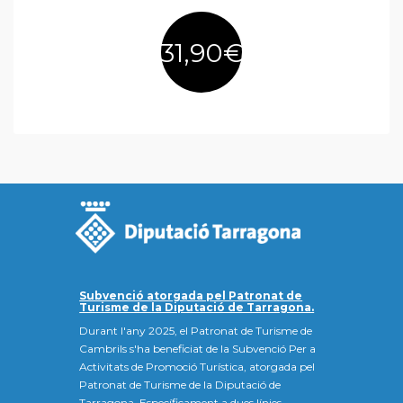
31
,90€
Subvenció atorgada pel Patronat de
Turisme de la Diputació de Tarragona.
Durant l'any 2025, el Patronat de Turisme de
Cambrils s'ha beneficiat de la Subvenció Per a
Activitats de Promoció Turística, atorgada pel
Patronat de Turisme de la Diputació de
Tarragona. Específicament a dues línies