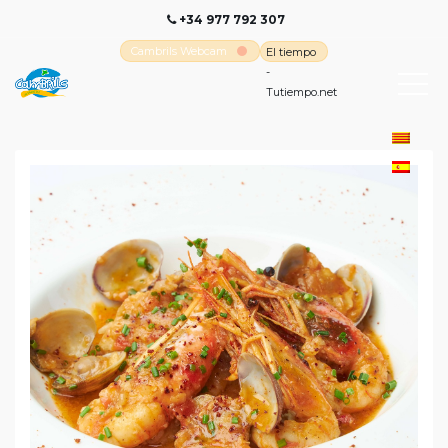
+34 977 792 307
Cambrils Webcam
El tiempo
-
Tutiempo.net