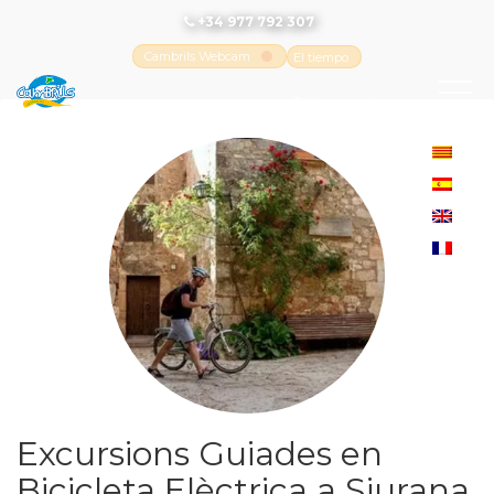
+34 977 792 307
Cambrils Webcam
El tiempo
-
Tutiempo.net
Excursions Guiades en
Bicicleta Elèctrica a Siurana