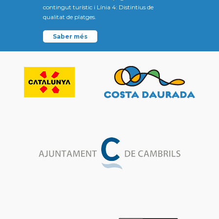
contingut turístic i Línia 4: Distintius de
qualitat de platges.
Saber més