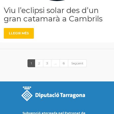
Viu l’eclipsi solar des d’un
gran catamarà a Cambrils
LLEGIR MÉS
1
2
3
…
8
Següent
Subvenció atorgada pel Patronat de