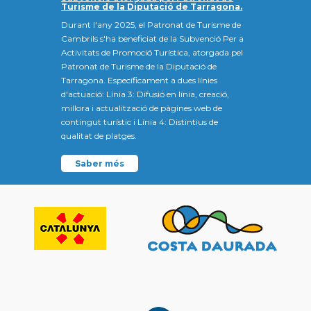
Turisme de la Diputació de Tarragona.
Durant l'any 2025, el Patronat de Turisme de
Cambrils s'ha beneficiat de la Subvenció Per a
Activitats de Promoció Turística, atorgada pel
Patronat de Turisme de la Diputació de
Tarragona. Específicament a dues línies
d'actuació: Línia 3: Difusió en línia, creació,
millora i actualització de pàgines web de
contingut turístic i Línia 4: Distintius de
qualitat de platges.
Saber més