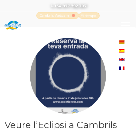
+34 977 792 307
Cambrils Webcam
El tiempo
-
Tutiempo.net
Veure l’Eclipsi a Cambrils