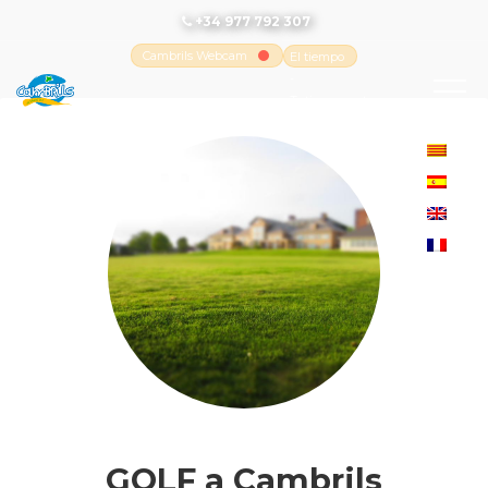
+34 977 792 307
Cambrils Webcam
El tiempo
-
Tutiempo.net
GOLF a Cambrils