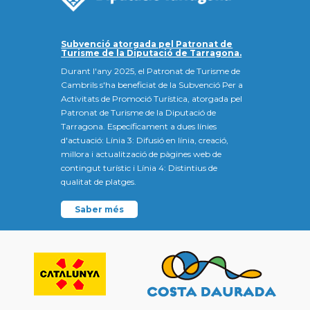
Subvenció atorgada pel Patronat de
Turisme de la Diputació de Tarragona.
Durant l'any 2025, el Patronat de Turisme de
Cambrils s'ha beneficiat de la Subvenció Per a
Activitats de Promoció Turística, atorgada pel
Patronat de Turisme de la Diputació de
Tarragona. Específicament a dues línies
d'actuació: Línia 3: Difusió en línia, creació,
millora i actualització de pàgines web de
contingut turístic i Línia 4: Distintius de
qualitat de platges.
Saber més