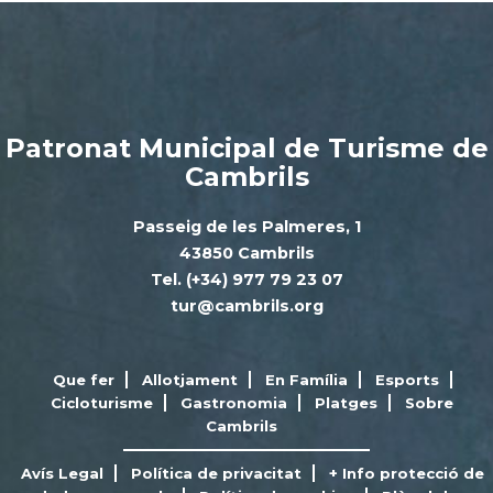
Patronat Municipal de Turisme de
Cambrils
Passeig de les Palmeres, 1
43850 Cambrils
Tel. (+34) 977 79 23 07
tur@cambrils.org
Que fer
Allotjament
En Família
Esports
Cicloturisme
Gastronomia
Platges
Sobre
Cambrils
Avís Legal
Política de privacitat
+ Info protecció de