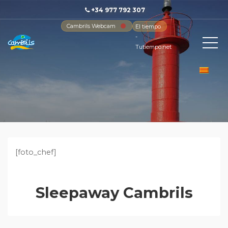
+34 977 792 307
Cambrils Webcam
El tiempo
-
Tutiempo.net
[foto_chef]
Sleepaway Cambrils