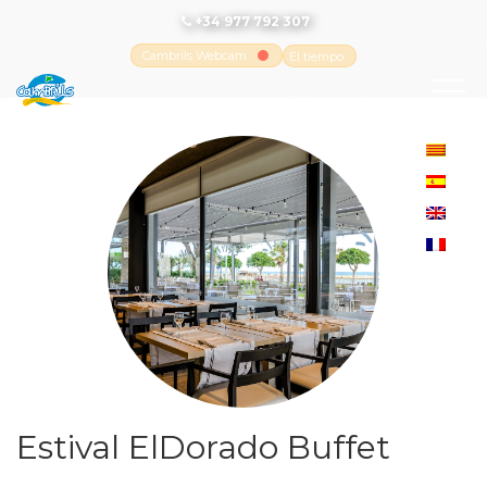
+34 977 792 307
Cambrils Webcam
El tiempo
-
Tutiempo.net
Estival ElDorado Buffet