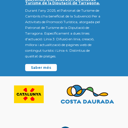
Turisme de la Diputació de Tarragona.
Durant l'any 2025, el Patronat de Turisme de
Cambrils s'ha beneficiat de la Subvenció Per a
Activitats de Promoció Turística, atorgada pel
Patronat de Turisme de la Diputació de
Tarragona. Específicament a dues línies
d'actuació: Línia 3: Difusió en línia, creació,
millora i actualització de pàgines web de
contingut turístic i Línia 4: Distintius de
qualitat de platges.
Saber més