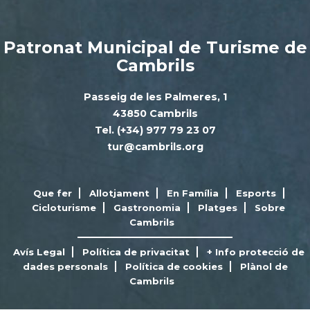
Patronat Municipal de Turisme de
Cambrils
Passeig de les Palmeres, 1
43850 Cambrils
Tel. (+34) 977 79 23 07
tur@cambrils.org
Que fer
Allotjament
En Família
Esports
Cicloturisme
Gastronomia
Platges
Sobre
Cambrils
Avís Legal
Política de privacitat
+ Info protecció de
dades personals
Política de cookies
Plànol de
Cambrils