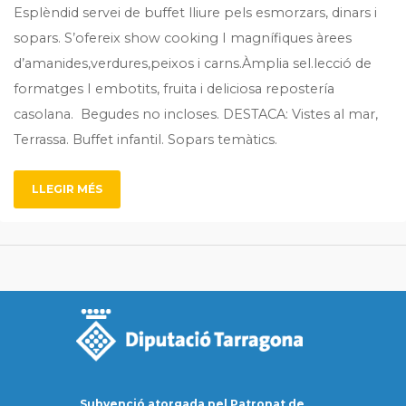
Esplèndid servei de buffet lliure pels esmorzars, dinars i
sopars. S’ofereix show cooking I magnífiques àrees
d’amanides,verdures,peixos i carns.Àmplia sel.lecció de
formatges I embotits, fruita i deliciosa repostería
casolana. Begudes no incloses. DESTACA: Vistes al mar,
Terrassa. Buffet infantil. Sopars temàtics.
LLEGIR MÉS
Subvenció atorgada pel Patronat de