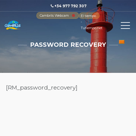
+34 977 792 307
Cambrils Webcam
El tiempo
-
Tutiempo.net
PASSWORD RECOVERY
[RM_password_recovery]