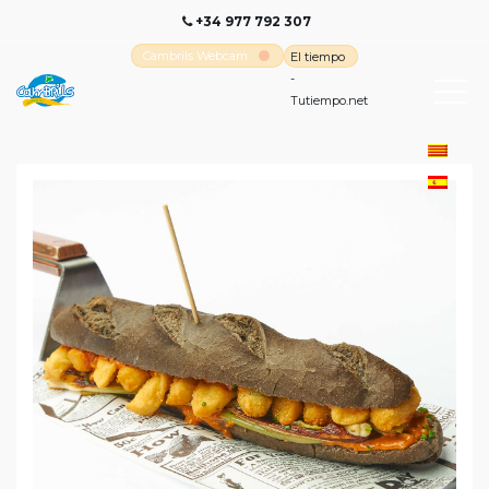
+34 977 792 307
Cambrils Webcam
El tiempo
-
Tutiempo.net