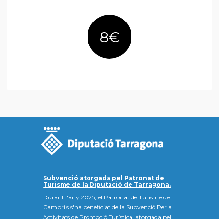
8€
Subvenció atorgada pel Patronat de
Turisme de la Diputació de Tarragona.
Durant l'any 2025, el Patronat de Turisme de
Cambrils s'ha beneficiat de la Subvenció Per a
Activitats de Promoció Turística, atorgada pel