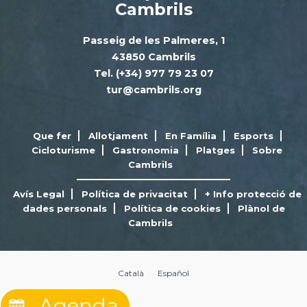
Cambrils
Passeig de les Palmeres, 1
43850 Cambrils
Tel. (+34) 977 79 23 07
tur@cambrils.org
Que fer
Allotjament
En Família
Esports
Cicloturisme
Gastronomia
Platges
Sobre
Cambrils
Avís Legal
Política de privacitat
+ Info protecció de
dades personals
Política de cookies
Plànol de
Cambrils
Català
Español