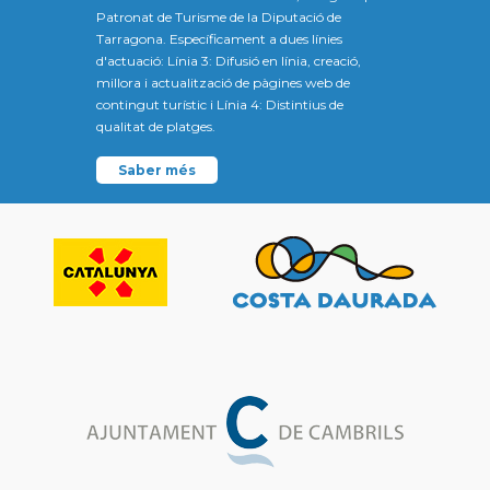
Patronat de Turisme de la Diputació de
Tarragona. Específicament a dues línies
d'actuació: Línia 3: Difusió en línia, creació,
millora i actualització de pàgines web de
contingut turístic i Línia 4: Distintius de
qualitat de platges.
Saber més