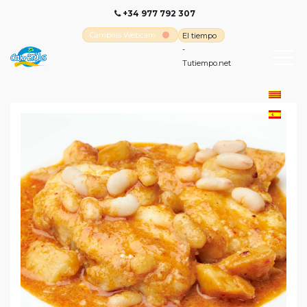
+34 977 792 307
Cambrils Webcam
El tiempo
-
Tutiempo.net