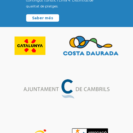
contingut turístic i Línia 4: Distintius de
qualitat de platges.
Saber més