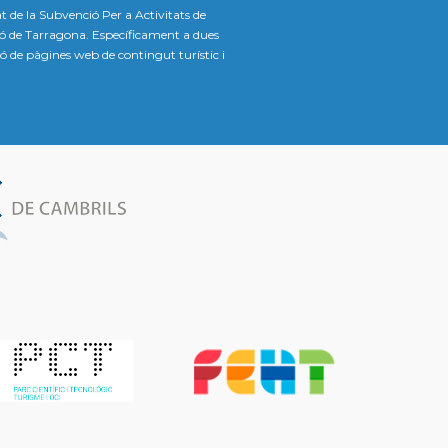
t de la Subvenció Per a Activitats de
ió de Tarragona. Específicament a dues
ació de pàgines web de contingut turístic i