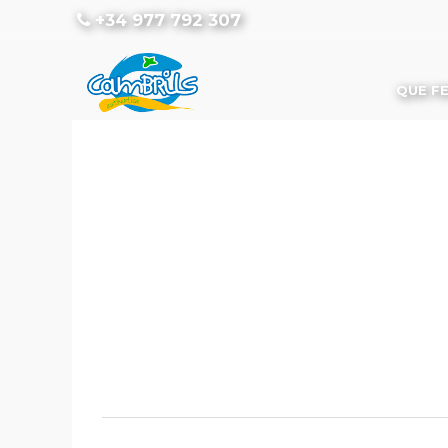
+34 977 792 307
QUE F