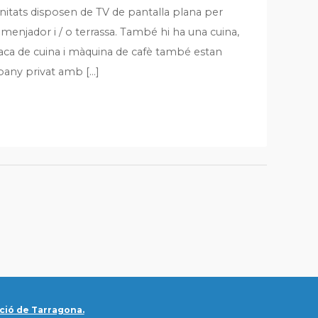
 unitats disposen de TV de pantalla plana per
menjador i / o terrassa. També hi ha una cuina,
ca de cuina i màquina de cafè també estan
bany privat amb […]
ció de Tarragona.