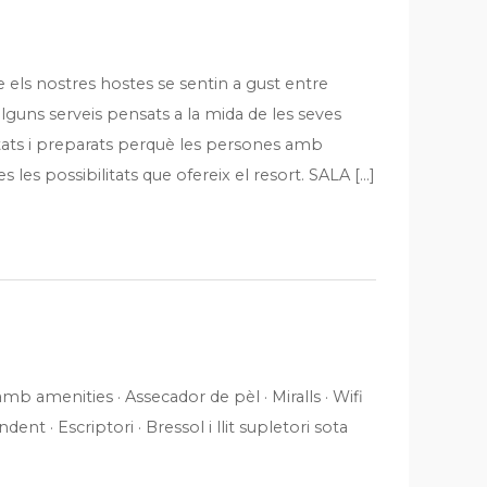
 els nostres hostes se sentin a gust entre
lguns serveis pensats a la mida de les seves
ats i preparats perquè les persones amb
 les possibilitats que ofereix el resort. SALA […]
 amb amenities · Assecador de pèl · Miralls · Wifi
dent · Escriptori · Bressol i llit supletori sota