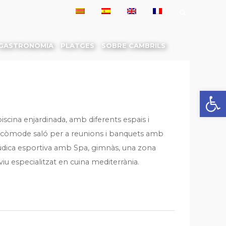
GASTRONOMIA
PLATGES
SOBRE CAMBRILS
Obre la 
scina enjardinada, amb diferents espais i
n còmode saló per a reunions i banquets amb
a lúdica esportiva amb Spa, gimnàs, una zona
viu especialitzat en cuina mediterrània.