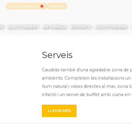
Cambrils Webcam
El tiempo
-
Tutiempo.net
ER
ALLOTJAMENT
EN FAMÍLIA
ESPORTS
CICLOTURISME
Serveis
Gaudiràs també d’una agradable zona de pi
ambients. Completen les instal·lacions u
llum natural i vistes directes al mar, zon
infantil i un servei de buffet amb cuina en 
LLEGIR MÉS