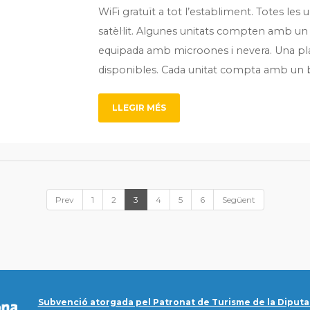
WiFi gratuït a tot l’establiment. Totes les
satèl·lit. Algunes unitats compten amb un 
equipada amb microones i nevera. Una pla
disponibles. Cada unitat compta amb un 
LLEGIR MÉS
Prev
1
2
3
4
5
6
Següent
Subvenció atorgada pel Patronat de Turisme de la Diputa