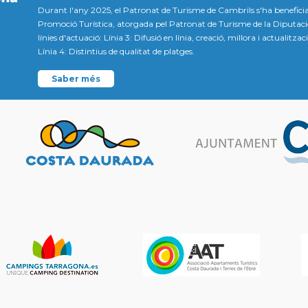
Durant l'any 2025, el Patronat de Turisme de Cambrils s'ha beneficia
Promoció Turística, atorgada pel Patronat de Turisme de la Diputac
línies d'actuació: Línia 3: Difusió en línia, creació, millora i actualitz
Línia 4: Distintius de qualitat de platges.
Saber més