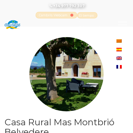
+34 977 792 307
Cambrils Webcam
El tiempo
-
Tutiempo.net
Casa Rural Mas Montbrió
Belvedere