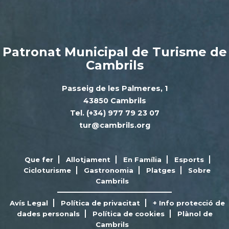
Patronat Municipal de Turisme de
Cambrils
Passeig de les Palmeres, 1
43850 Cambrils
Tel. (+34) 977 79 23 07
tur@cambrils.org
Que fer
Allotjament
En Família
Esports
Cicloturisme
Gastronomia
Platges
Sobre
Cambrils
Avís Legal
Política de privacitat
+ Info protecció de
dades personals
Política de cookies
Plànol de
Cambrils