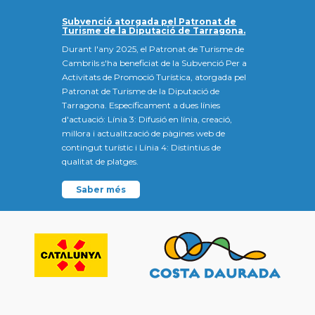
Subvenció atorgada pel Patronat de
Turisme de la Diputació de Tarragona.
Durant l'any 2025, el Patronat de Turisme de
Cambrils s'ha beneficiat de la Subvenció Per a
Activitats de Promoció Turística, atorgada pel
Patronat de Turisme de la Diputació de
Tarragona. Específicament a dues línies
d'actuació: Línia 3: Difusió en línia, creació,
millora i actualització de pàgines web de
contingut turístic i Línia 4: Distintius de
qualitat de platges.
Saber més