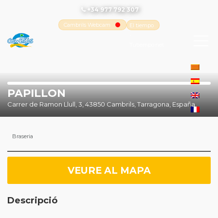
+34 977 792 307
Cambrils Webcam
El tiempo
-
Tutiempo.net
PAPILLON
Carrer de Ramon Llull, 3, 43850 Cambrils, Tarragona, España
Braseria
VEURE AL MAPA
Descripció