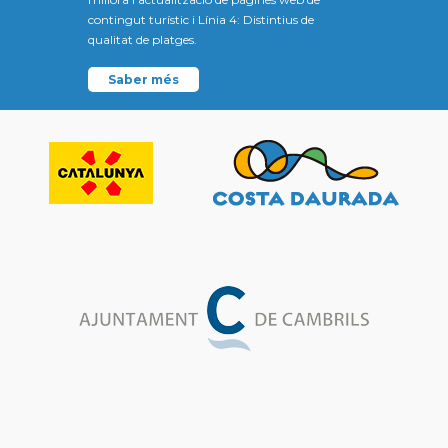
contingut turístic i Línia 4: Distintius de
qualitat de platges.
Saber més