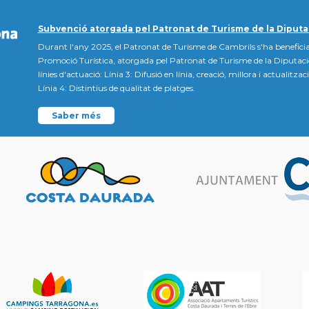
Subvenció atorgada pel Patronat de Turisme de la Diputa
Durant l'any 2025, el Patronat de Turisme de Cambrils s'ha beneficia
Promoció Turística, atorgada pel Patronat de Turisme de la Diputac
línies d'actuació: Línia 3: Difusió en línia, creació, millora i actualitz
Línia 4: Distintius de qualitat de platges.
Saber més