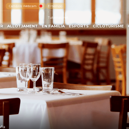
Cambrils Webcam
El tiempo
-
Tutiempo.net
ER
ALLOTJAMENT
EN FAMÍLIA
ESPORTS
CICLOTURISME
aña