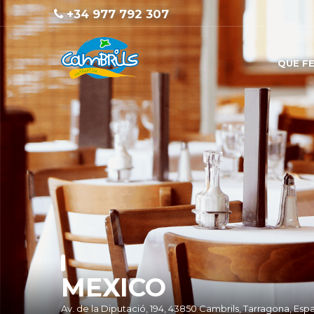
+34 977 792 307
QUE F
MEXICO
Av. de la Diputació, 194, 43850 Cambrils, Tarragona, Esp