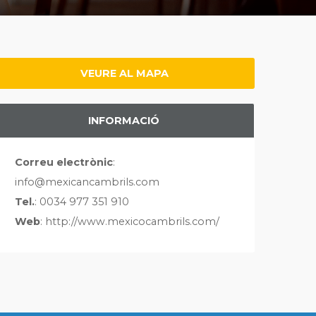
VEURE AL MAPA
INFORMACIÓ
Correu electrònic
:
info@mexicancambrils.com
Tel.
: 0034 977 351 910
Web
: http://www.mexicocambrils.com/