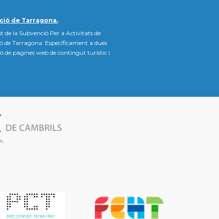
ció de Tarragona.
t de la Subvenció Per a Activitats de
ió de Tarragona. Específicament a dues
ació de pàgines web de contingut turístic i